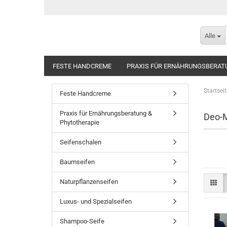
Alle
FESTE HANDCREME
PRAXIS FÜR ERNÄHRUNGSBERAT
Startseit
Feste Handcreme
Praxis für Ernährungsberatung &
Deo-
Phytotherapie
Seifenschalen
Baumseifen
Naturpflanzenseifen
Luxus- und Spezialseifen
Shampoo-Seife