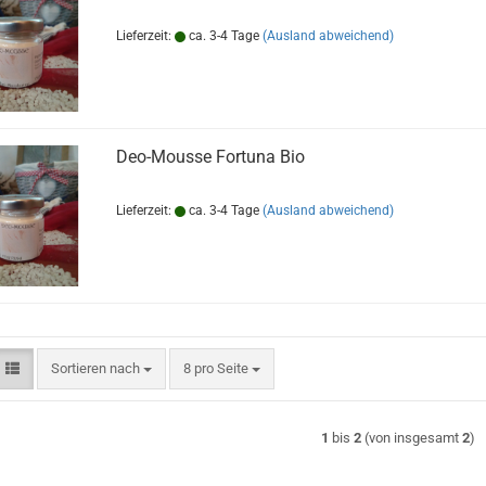
Lieferzeit:
ca. 3-4 Tage
(Ausland abweichend)
Deo-Mousse Fortuna Bio
Lieferzeit:
ca. 3-4 Tage
(Ausland abweichend)
Sortieren nach
pro Seite
Sortieren nach
8 pro Seite
1
bis
2
(von insgesamt
2
)