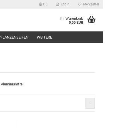
DE
Login
Merkzettel
Ihr Warenkorb
0,00 EUR
FLANZENSEIFEN
WEITERE
. Aluminiumfrei.
1