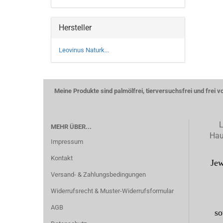
Hersteller
Leovinus Naturk...
Meine Produkte sind palmölfrei, tierversuchsfrei und frei 
L
MEHR ÜBER...
Hau
Impressum
Kontakt
Jew
Versand- & Zahlungsbedingungen
Widerrufsrecht & Muster-Widerrufsformular
AGB
so