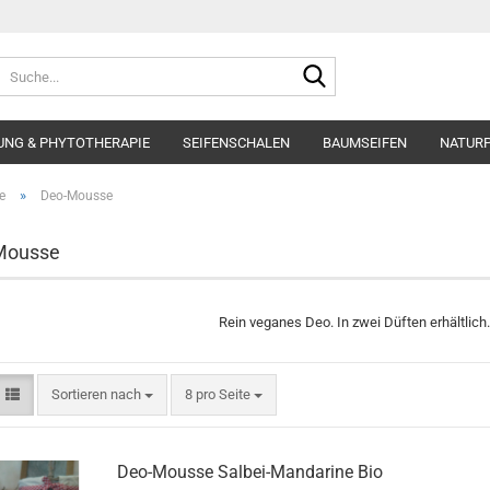
Suche...
UNG & PHYTOTHERAPIE
SEIFENSCHALEN
BAUMSEIFEN
NATURP
»
e
Deo-Mousse
Mousse
Rein veganes Deo. In zwei Düften erhältlich
Sortieren nach
pro Seite
Sortieren nach
8 pro Seite
Deo-Mousse Salbei-Mandarine Bio