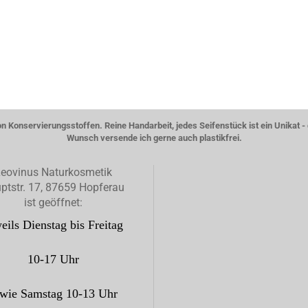
von Konservierungsstoffen. Reine Handarbeit, jedes Seifenstück ist ein Unikat
Wunsch versende ich gerne auch plastikfrei.
eovinus Naturkosmetik
ptstr. 17, 87659 Hopferau
ist geöffnet:
eils Dienstag bis Freitag
10-17 Uhr
wie Samstag 10-13 Uhr