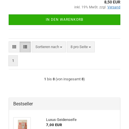
8,50 EUR
inkl. 19% MwSt. zzgl.
Versand
IN DEN WARENKORB
Sortieren nach
pro Seite
Sortieren nach
8 pro Seite
1
1
bis
8
(von insgesamt
8
)
Bestseller
Luxus-Seidenseife
7,00 EUR