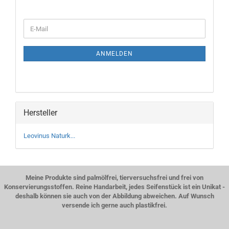
WEITER
E-
ZUR
Mail
NEWSLETTER-
ANMELDUNG
ANMELDEN
Hersteller
Leovinus Naturk...
Meine Produkte sind palmölfrei, tierversuchsfrei und frei von
Konservierungsstoffen. Reine Handarbeit, jedes Seifenstück ist ein Unikat -
deshalb können sie auch von der Abbildung abweichen. Auf Wunsch
versende ich gerne auch plastikfrei.